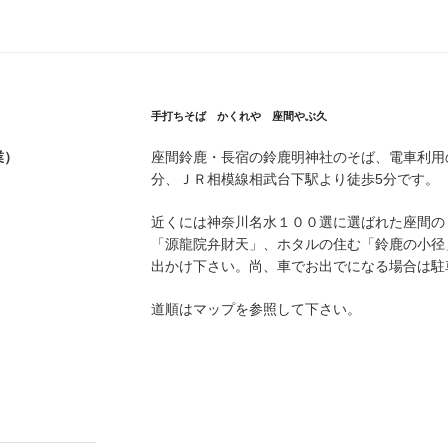
手打ちそば かくれや 座間やぶ久
業）
座間鈴鹿・長宿の鈴鹿明神社のそば、電車利用
分、ＪＲ相模線相武台下駅より徒歩5分です。
近くには神奈川名水１００選に選ばれた座間の
「源龍院弁財天」、ホタルの住む「鈴鹿の小径
出かけ下さい。尚、車でお出でになる場合は駐
道順はマップを参照して下さい。
。