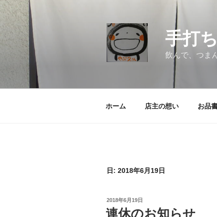
コ
ン
テ
手打
ン
ツ
飲んで、つま
へ
ス
キ
ッ
ホーム
店主の想い
お品
プ
日:
2018年6月19日
投
2018年6月19日
稿
連休のお知らせ
日: