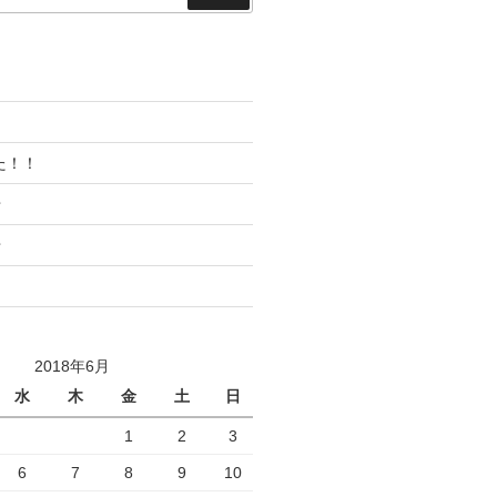
索
た！！
せ
せ
2018年6月
水
木
金
土
日
1
2
3
6
7
8
9
10