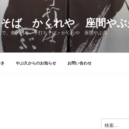
ちそば かくれや 座間やぶ
んで、食べれる 手打ちそば かくれや 座間やぶ久
書き
やぶ久からのお知らせ
お問い合わせ
検
索: