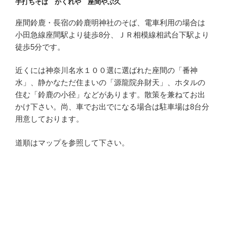
手打ちそば かくれや 座間やぶ久
座間鈴鹿・長宿の鈴鹿明神社のそば、電車利用の場合は
小田急線座間駅より徒歩8分、ＪＲ相模線相武台下駅より
徒歩5分です。
近くには神奈川名水１００選に選ばれた座間の「番神
水」、静かなただ住まいの「源龍院弁財天」、ホタルの
住む「鈴鹿の小径」などがあります。散策を兼ねてお出
かけ下さい。尚、車でお出でになる場合は駐車場は8台分
用意しております。
道順はマップを参照して下さい。