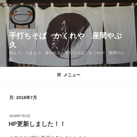
コ
ン
テ
ン
ツ
手打ちそば かくれや 座間やぶ
へ
久
ス
飲んで、つまんで、食べれる 手打ちそば かくれや 座間やぶ
キ
久
ッ
プ
メニュー
月:
2018年7月
投
2018年7月1日
稿
HP更新しました！！
日: