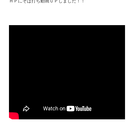
ＨＰにそば打ち動画ＵＰしました！！