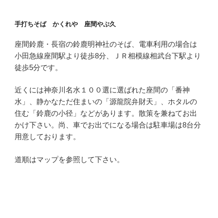
手打ちそば かくれや 座間やぶ久
座間鈴鹿・長宿の鈴鹿明神社のそば、電車利用の場合は
小田急線座間駅より徒歩8分、ＪＲ相模線相武台下駅より
徒歩5分です。
近くには神奈川名水１００選に選ばれた座間の「番神
水」、静かなただ住まいの「源龍院弁財天」、ホタルの
住む「鈴鹿の小径」などがあります。散策を兼ねてお出
かけ下さい。尚、車でお出でになる場合は駐車場は8台分
用意しております。
道順はマップを参照して下さい。