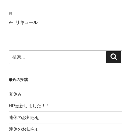
投
前
前
稿
の
リキュール
ナ
投
ビ
稿
ゲ
ー
検
検
シ
索
索:
ョ
ン
最近の投稿
夏休み
HP更新しました！！
連休のお知らせ
連休のお知らせ