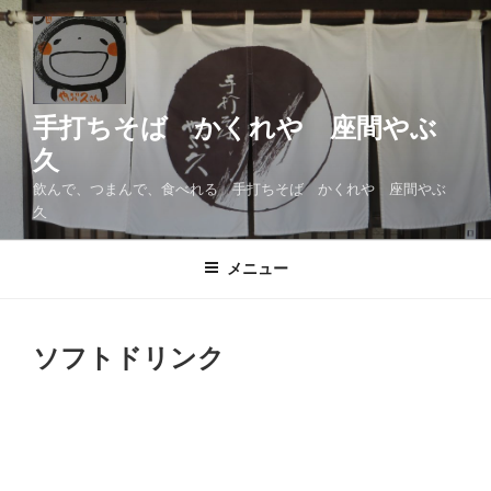
コ
ン
テ
ン
ツ
手打ちそば かくれや 座間やぶ
へ
久
ス
飲んで、つまんで、食べれる 手打ちそば かくれや 座間やぶ
キ
久
ッ
プ
メニュー
ソフトドリンク