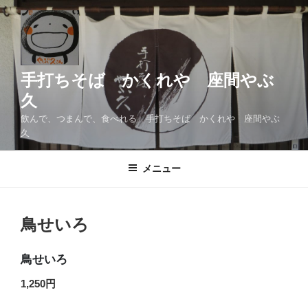
コ
ン
テ
ン
ツ
手打ちそば かくれや 座間やぶ
へ
久
ス
飲んで、つまんで、食べれる 手打ちそば かくれや 座間やぶ
キ
久
ッ
プ
メニュー
鳥せいろ
鳥せいろ
1,250円