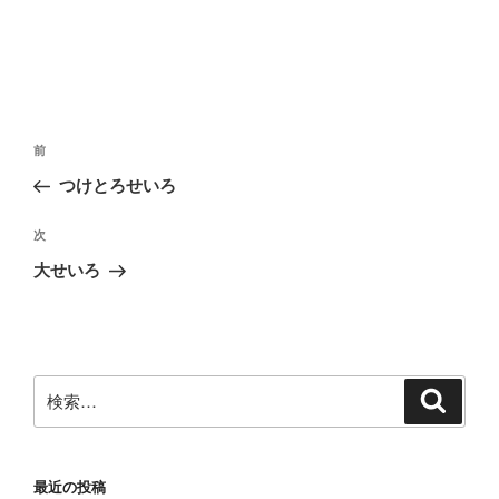
投
前
前
稿
の
つけとろせいろ
ナ
投
ビ
稿
次
次
ゲ
の
大せいろ
投
ー
稿
シ
ョ
ン
検
検
索
索:
最近の投稿