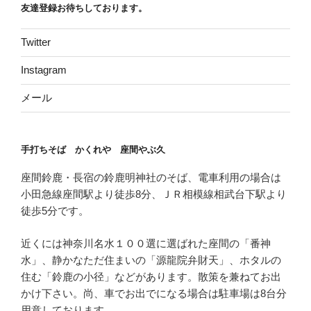
友達登録お待ちしております。
Twitter
Instagram
メール
手打ちそば かくれや 座間やぶ久
座間鈴鹿・長宿の鈴鹿明神社のそば、電車利用の場合は
小田急線座間駅より徒歩8分、ＪＲ相模線相武台下駅より
徒歩5分です。
近くには神奈川名水１００選に選ばれた座間の「番神
水」、静かなただ住まいの「源龍院弁財天」、ホタルの
住む「鈴鹿の小径」などがあります。散策を兼ねてお出
かけ下さい。尚、車でお出でになる場合は駐車場は8台分
用意しております。