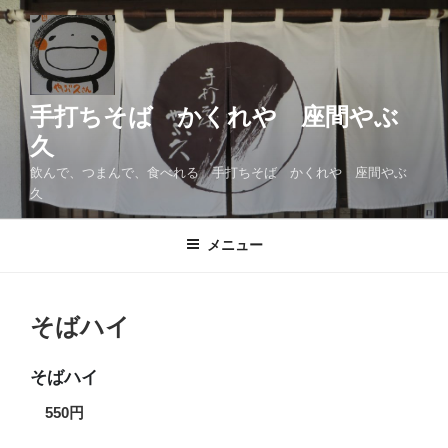
コ
ン
テ
ン
ツ
手打ちそば かくれや 座間やぶ
へ
久
ス
飲んで、つまんで、食べれる 手打ちそば かくれや 座間やぶ
キ
久
ッ
プ
メニュー
そばハイ
そばハイ
550円