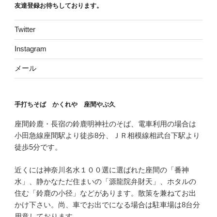
友達登録お待ちしております。
Twitter
Instagram
メール
手打ちそば かくれや 座間やぶ久
座間鈴鹿・長宿の鈴鹿明神社のそば、電車利用の場合は
小田急線座間駅より徒歩8分、ＪＲ相模線相武台下駅より
徒歩5分です。
近くには神奈川名水１００選に選ばれた座間の「番神
水」、静かなただ住まいの「源龍院弁財天」、ホタルの
住む「鈴鹿の小径」などがあります。散策を兼ねてお出
かけ下さい。尚、車でお出でになる場合は駐車場は8台分
用意しております。