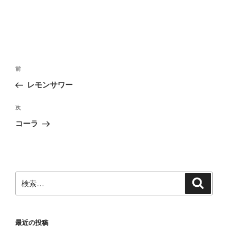
投
前
前
稿
の
レモンサワー
ナ
投
ビ
稿
次
次
ゲ
の
コーラ
投
ー
稿
シ
ョ
ン
検
検
索
索:
最近の投稿