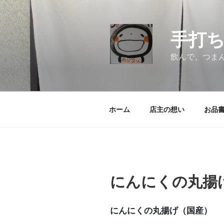
コ
ン
テ
手打
ン
ツ
飲んで、つま
へ
ス
キ
ッ
ホーム
店主の想い
お品
プ
にんにくの丸揚
にんにくの丸揚げ（国産）