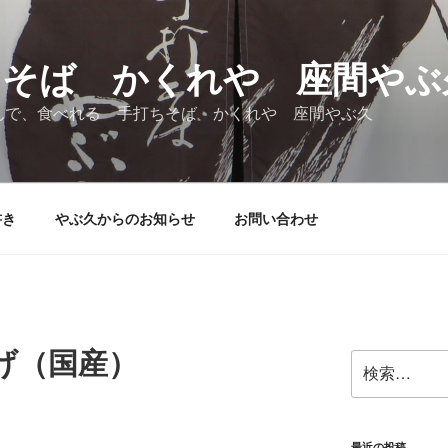
ちそば かくれや 座間やぶ
んで、食べれる 手打ちそば かくれや 座間やぶ久
書き
やぶ久からのお知らせ
お問い合わせ
げ（国産）
検
索:
最近の投稿