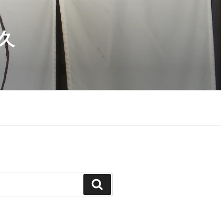
久
検
索