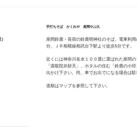
手打ちそば かくれや 座間やぶ久
業）
座間鈴鹿・長宿の鈴鹿明神社のそば、電車利用
分、ＪＲ相模線相武台下駅より徒歩5分です。
近くには神奈川名水１００選に選ばれた座間の
「源龍院弁財天」、ホタルの住む「鈴鹿の小径
出かけ下さい。尚、車でお出でになる場合は駐
道順はマップを参照して下さい。
。