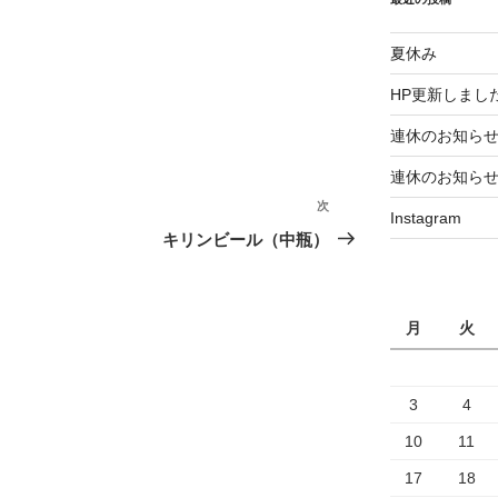
夏休み
HP更新しまし
連休のお知ら
連休のお知ら
次
次
Instagram
の
キリンビール（中瓶）
投
稿
月
火
3
4
10
11
17
18