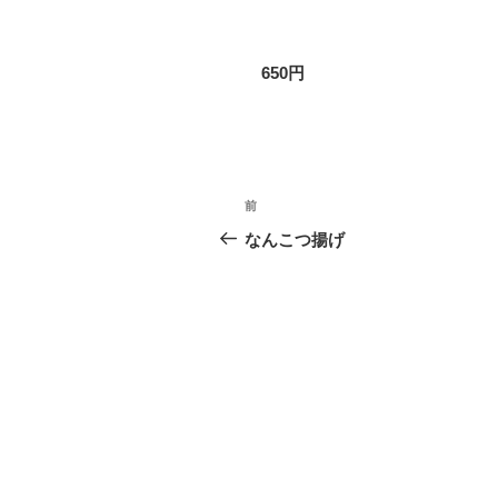
650円
投
前
前
稿
の
なんこつ揚げ
投
ナ
稿
ビ
ゲ
ー
シ
ョ