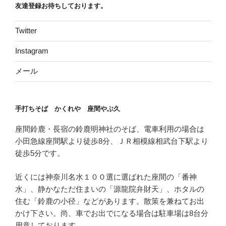
友達登録お待ちしております。
Twitter
Instagram
メール
手打ちそば かくれや 座間やぶ久
座間鈴鹿・長宿の鈴鹿明神社のそば、電車利用の場合は
小田急線座間駅より徒歩8分、ＪＲ相模線相武台下駅より
徒歩5分です。
近くには神奈川名水１００選に選ばれた座間の「番神
水」、静かなただ住まいの「源龍院弁財天」、ホタルの
住む「鈴鹿の小径」などがあります。散策を兼ねてお出
かけ下さい。尚、車でお出でになる場合は駐車場は8台分
用意しております。