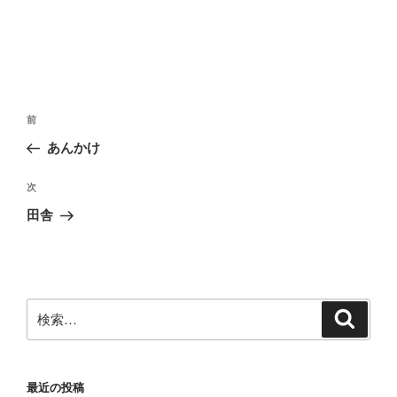
投
前
前
稿
の
あんかけ
ナ
投
ビ
稿
次
次
ゲ
の
田舎
投
ー
稿
シ
ョ
ン
検
検
索
索:
最近の投稿