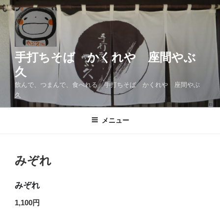
コ
ン
テ
ン
ツ
手打ちそば かくれや 座間やぶ
へ
久
ス
飲んで、つまんで、食べれる 手打ちそば かくれや 座間やぶ
キ
久
ッ
プ
メニュー
みぞれ
みぞれ
1,100円