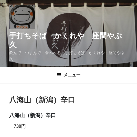
コ
ン
テ
ン
ツ
手打ちそば かくれや 座間やぶ
へ
久
ス
飲んで、つまんで、食べれる 手打ちそば かくれや 座間やぶ
キ
久
ッ
プ
メニュー
八海山（新潟）辛口
八海山（新潟）辛口
730円