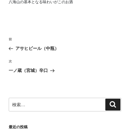
八海山の基本となる味わいがこのお酒
投
前
前
稿
の
アサヒビール（中瓶）
ナ
投
ビ
稿
次
次
ゲ
の
一ノ蔵（宮城）辛口
投
ー
稿
シ
ョ
ン
検
検
索
索:
最近の投稿