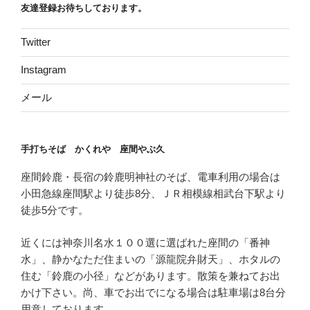
友達登録お待ちしております。
Twitter
Instagram
メール
手打ちそば かくれや 座間やぶ久
座間鈴鹿・長宿の鈴鹿明神社のそば、電車利用の場合は
小田急線座間駅より徒歩8分、ＪＲ相模線相武台下駅より
徒歩5分です。
近くには神奈川名水１００選に選ばれた座間の「番神
水」、静かなただ住まいの「源龍院弁財天」、ホタルの
住む「鈴鹿の小径」などがあります。散策を兼ねてお出
かけ下さい。尚、車でお出でになる場合は駐車場は8台分
用意しております。