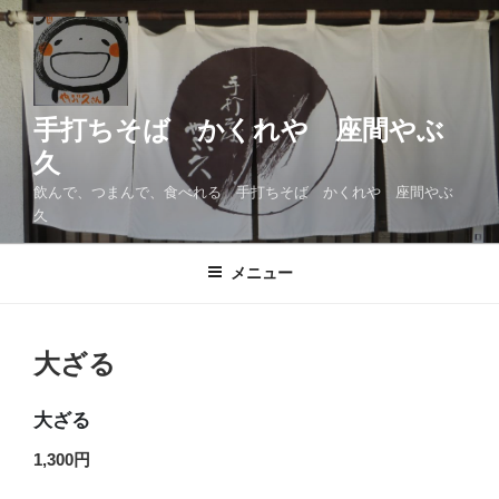
コ
ン
テ
ン
ツ
手打ちそば かくれや 座間やぶ
へ
久
ス
飲んで、つまんで、食べれる 手打ちそば かくれや 座間やぶ
キ
久
ッ
プ
メニュー
大ざる
大ざる
1,300円