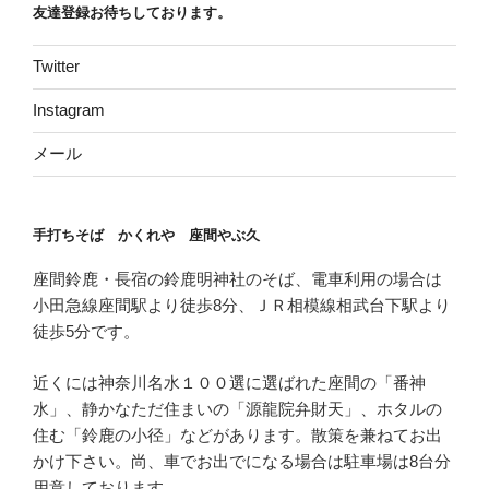
友達登録お待ちしております。
Twitter
Instagram
メール
手打ちそば かくれや 座間やぶ久
座間鈴鹿・長宿の鈴鹿明神社のそば、電車利用の場合は
小田急線座間駅より徒歩8分、ＪＲ相模線相武台下駅より
徒歩5分です。
近くには神奈川名水１００選に選ばれた座間の「番神
水」、静かなただ住まいの「源龍院弁財天」、ホタルの
住む「鈴鹿の小径」などがあります。散策を兼ねてお出
かけ下さい。尚、車でお出でになる場合は駐車場は8台分
用意しております。