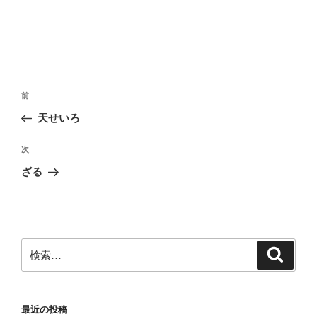
投
前
前
稿
の
天せいろ
ナ
投
ビ
稿
次
次
ゲ
の
ざる
投
ー
稿
シ
ョ
ン
検
検
索
索:
最近の投稿